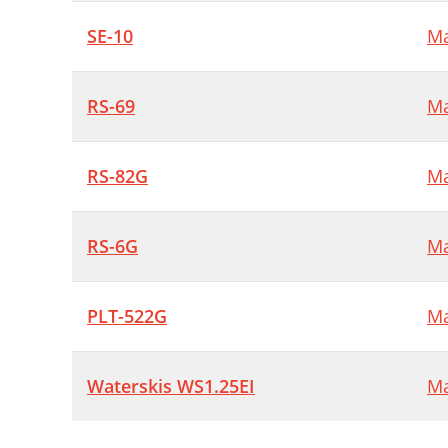
SE-10
Ma
RS-69
Ma
RS-82G
Ma
RS-6G
Ma
PLT-522G
Ma
Waterskis WS1.25EI
Ma