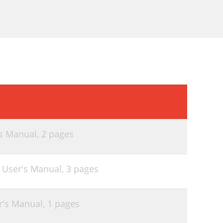
s Manual,
2 pages
 User's Manual,
3 pages
's Manual,
1 pages