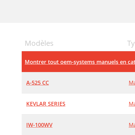
Modèles
Ty
Montrer tout oem-systems manuels en cat
A-525 CC
Ma
KEVLAR SERIES
Ma
IW-100WV
Ma