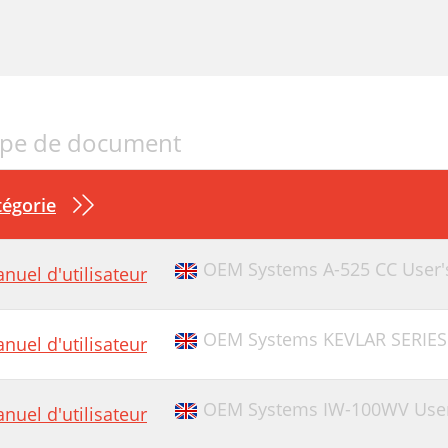
pe de document
égorie
OEM Systems A-525 CC User'
nuel d'utilisateur
OEM Systems KEVLAR SERIES
nuel d'utilisateur
OEM Systems IW-100WV User
nuel d'utilisateur