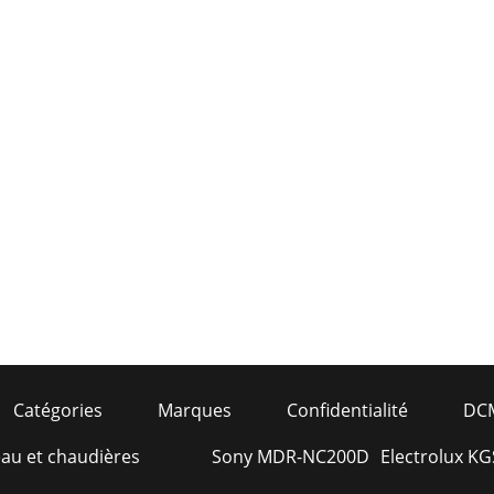
Catégories
Marques
Confidentialité
DC
eau et chaudières
Sony MDR-NC200D
Electrolux KG